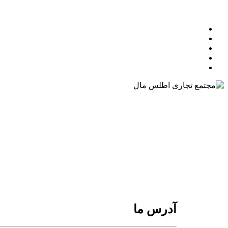
ویژگی های منحصر به فرد این مجتمع:
موقعیت مکانی استراتژیک و برجسته ، به عنوان قلب تجارت و 
بزرگترین نمای سبز طبیعی در ایران
فضای اداری مدرن با حضور شرکت‌ها معتبر
بیشترین ظرفیت تجاری در منطقه شمال تهران، با حضور برنده
امکانات رفاهی و خدماتی
آدرس ما